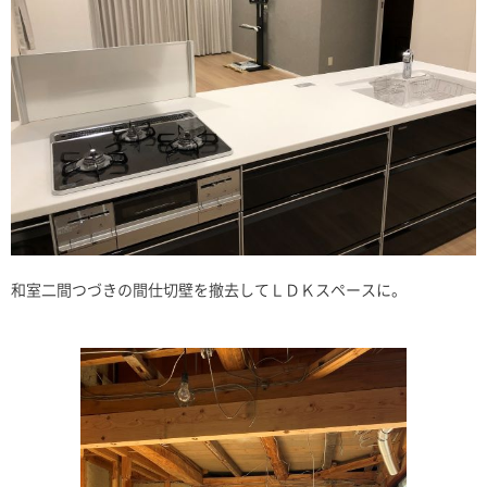
和室二間つづきの間仕切壁を撤去してＬＤＫスペースに。