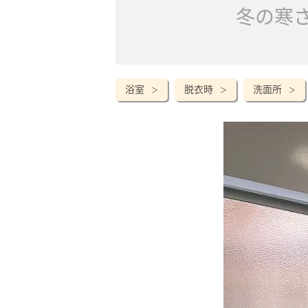
冬の寒
浴室
脱衣時
洗面所