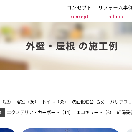
コンセプト
リフォーム事
concept
reform
外壁・屋根 の施工例
（23）
浴室（36）
トイレ（36）
洗面化粧台（25）
バリアフリ
）
エクステリア・カーポート（14）
エコキュート（6）
給湯設